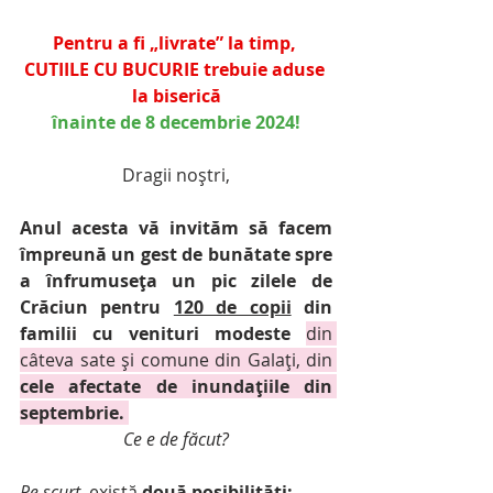
Pentru a fi „livrate” la timp, 
CUTIILE CU BUCURIE trebuie aduse 
la biserică
înainte de 8 decembrie 2024!
Dragii noștri,
Anul acesta vă invităm să facem 
împreună un gest de bunătate spre 
a înfrumuseța un pic zilele de 
Crăciun pentru 
120 de copii
 din 
familii cu venituri modeste
din 
câteva sate și comune din Galați, din 
cele afectate de inundațiile din 
septembrie. 
Ce e de făcut?
Pe scurt
, există 
două posibilități: