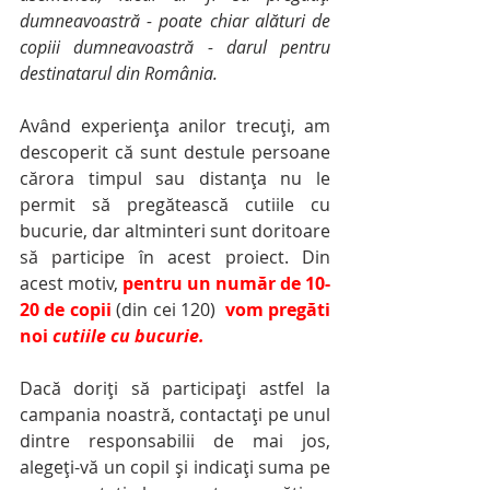
dumneavoastră - poate chiar alături de 
copiii dumneavoastră - darul pentru 
destinatarul din România.
Având experiența anilor trecuți, am 
descoperit că sunt destule persoane 
cărora timpul sau distanța nu le 
permit să pregătească cutiile cu 
bucurie, dar altminteri sunt doritoare 
să participe în acest proiect. Din 
acest motiv, 
pentru un număr de 10-
20 de copii
(din cei 120)
vom pregăti 
noi 
cutiile cu bucurie.
Dacă doriți să participați astfel la 
campania noastră, contactați pe unul 
dintre responsabilii de mai jos, 
alegeți-vă un copil și indicați suma pe 