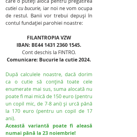
care o puteți aloca pentru pregătirea 
cutiei cu bucurie,
 iar noi ne vom ocupa 
de restul. Banii vor trebui depuși în 
contul fundației parohiei noastre:
FILANTROPIA VZW
IBAN: BE44 1431 2360 1545.
Cont deschis la FINTRO.
Comunicare: Bucurie la cutie 2024.
După calculele noastre, dacă dorim 
ca o cutie să conțină toate cele 
enumerate mai sus, suma alocată nu 
poate fi mai mică de 150 euro (pentru 
un copil mic, de 7-8 ani)
și urcă până 
la 170 euro (pentru un copil de 17 
ani).
Această variantă poate fi aleasă 
numai până la 23 noiembrie!