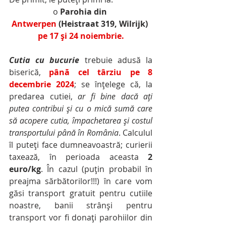
o 
Parohia din 
Antwerpen
 (Heistraat 319, Wilrijk) 
pe 17 și 24 noiembrie.
Cutia cu bucurie
 trebuie adusă la 
biserică, 
până cel târziu pe 8 
decembrie 2024
; se înțelege că, la 
predarea cutiei, 
ar fi bine dacă ați 
putea contribui și cu o mică sumă care 
să acopere cutia, împachetarea și costul 
transportului până în România
. Calculul 
îl puteți face dumneavoastră; curierii 
taxează, în perioada aceasta 
2 
euro/kg
. În cazul (puțin probabil în 
preajma sărbătorilor!!!) în care vom 
găsi transport gratuit pentru cutiile 
noastre, banii strânși pentru 
transport vor fi donați parohiilor din 