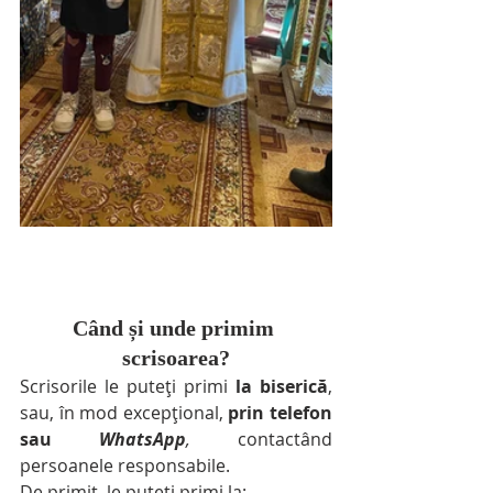
Când și unde primim 
scrisoarea?
Scrisorile le puteți primi 
la biserică
, 
sau, în mod excepțional, 
prin telefon 
sau 
WhatsApp
, 
contactând 
persoanele responsabile.
De primit, le puteți primi la: