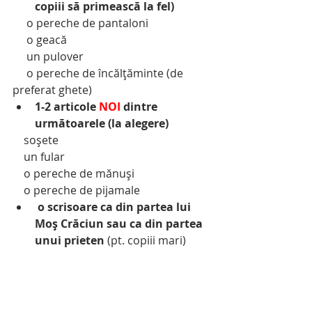
copiii să primească la fel)
     o pereche de pantaloni
     o geacă
     un pulover
     o pereche de încălțăminte (de 
preferat ghete)
1-2 articole 
NOI
 dintre 
următoarele (la alegere)
    soșete
    un fular               
    o pereche de mănuși            
    o pereche de pijamale
o scrisoare ca din partea lui 
Moș Crăciun sau ca din partea 
unui prieten
 (pt. copiii mari)