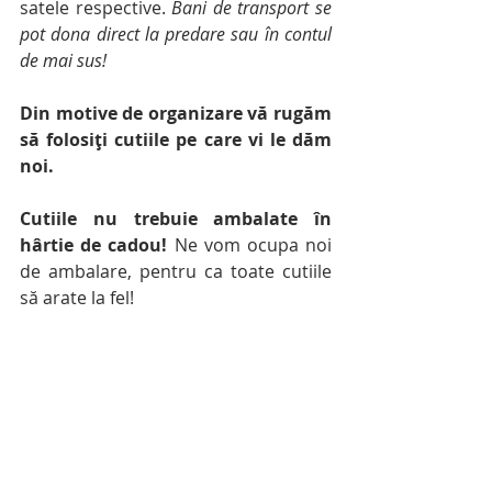
satele respective.
 Bani de transport se 
pot dona direct la predare sau în contul 
de mai sus!
Din motive de organizare vă rugăm 
să folosiți cutiile pe care vi le dăm 
noi.
Cutiile nu trebuie ambalate în 
hârtie de cadou!
 Ne vom ocupa noi 
de ambalare, pentru ca toate cutiile 
să arate la fel!
După livrarea cutiei la destinația 
finală, încercăm să alcătuim o 
colecție de fotografii cu rezultatul 
ostenelii noastre. 
Pozele nu vor circula 
pe rețelele de socializare, ci mai degrabă 
în privat, către cei care au participat în 