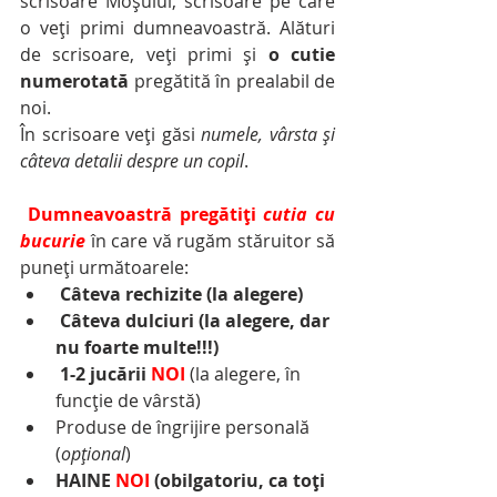
scrisoare Moșului, scrisoare pe care 
o veți primi dumneavoastră. Alături 
de scrisoare, veți primi și 
o cutie 
numerotată
 pregătită în prealabil de 
noi.
În scrisoare veți găsi 
numele, vârsta și 
câteva detalii despre un copil
.
Dumneavoastră pregătiți 
cutia cu 
bucurie
 în care vă rugăm stăruitor să 
puneți următoarele:
Câteva rechizite (la alegere)
Câteva dulciuri (la alegere, dar 
nu foarte multe!!!)
1-2 jucării 
NOI
(la alegere, în 
funcție de vârstă)
Produse de îngrijire personală 
(
opțional
)
HAINE 
NOI 
(obilgatoriu, ca toți 