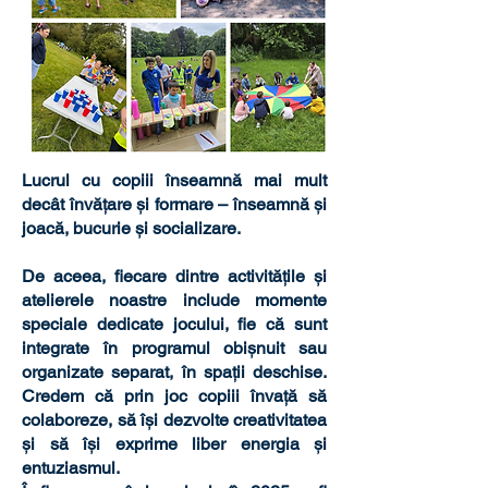
Lucrul cu copiii înseamnă mai mult
decât învățare și formare – înseamnă și
joacă, bucurie și socializare.
De aceea, fiecare dintre activitățile și
atelierele noastre include momente
speciale dedicate jocului, fie că sunt
integrate în programul obișnuit sau
organizate separat, în spații deschise.
Credem că prin joc copiii învață să
colaboreze, să își dezvolte creativitatea
și să își exprime liber energia și
entuziasmul.