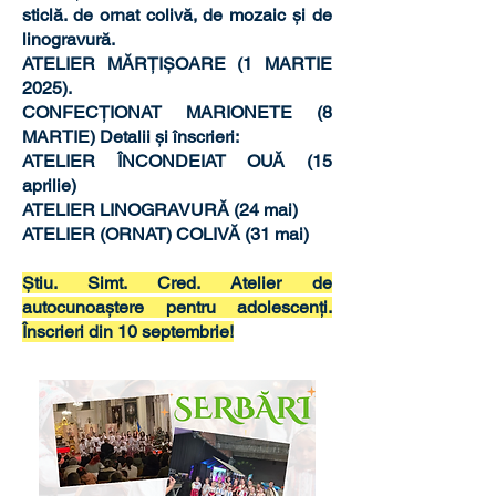
sticlă. de ornat colivă, de mozaic și de
linogravură.
ATELIER MĂRȚIȘOARE (1 MARTIE
2025).
CONFECȚIONAT MARIONETE (8
MARTIE) Detalii și înscrieri:
ATELIER ÎNCONDEIAT OUĂ (15
aprilie)
ATELIER LINOGRAVURĂ (24 mai)
ATELIER (ORNAT) COLIVĂ (31 mai)
Știu. Simt. Cred. Atelier de
autocunoaștere pentru adolescenți.
Înscrieri din 10 septembrie!