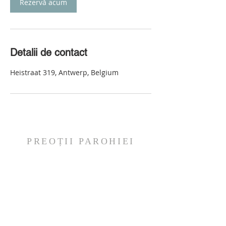
Rezervă acum
Detalii de contact
Heistraat 319, Antwerp, Belgium
PREOȚII PAROHIEI
Pr. George VÂLCU
Mob:
+32.488.369.183
E-mail:
prgeorge@biserica.be
Pr. Mario Dorin MIHAI
Mob:
+32.491.745.601