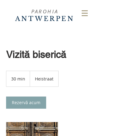
PAROHIA
ANTWERPEN
Vizită biserică
30 min
3
Heistraat
0
m
i
n
Rezervă acum