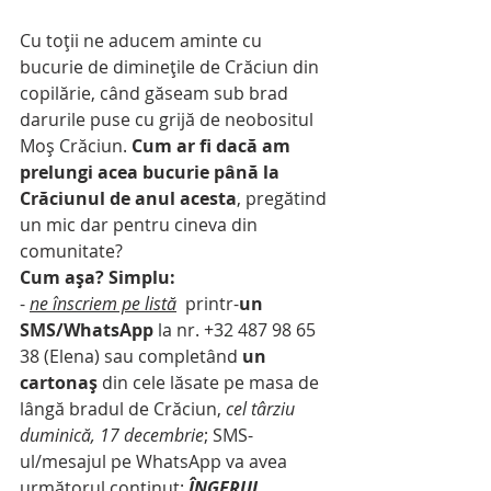
Cu toții ne aducem aminte cu 
bucurie de diminețile de Crăciun din 
copilărie, când găseam sub brad 
darurile puse cu grijă de neobositul 
Moș Crăciun. 
Cum ar fi dacă am 
prelungi acea bucurie până la 
Crăciunul de anul acesta
, pregătind 
un mic dar pentru cineva din 
comunitate? 
Cum așa? Simplu:
- 
ne înscriem pe listă
  printr-
un 
SMS/WhatsApp
 la nr. +32 487 98 65 
38 (Elena) sau completând 
un 
cartonaș
 din cele lăsate pe masa de 
lângă bradul de Crăciun, 
cel târziu 
duminică, 17 decembrie
; SMS-
ul/mesajul pe WhatsApp va avea 
următorul conținut: 
ÎNGERUL 