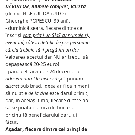
DĂRUITOR, numele complet, vârsta 
(de ex: ÎNGERUL DĂRUITOR, 
Gheorghe POPESCU, 39 ani).
- duminică seara, fiecare dintre cei 
înscriși 
vom primi un SMS cu numele și, 
eventual, câteva detalii despre persoana 
căreia trebuie să îi pregătim un dar
. 
Valoarea acestui dar NU ar trebui să 
depășească 20-25 euro!
- până cel târziu pe 24 decembrie 
aducem darul la biserică
 și îl punem 
discret
 sub brad. Ideea ar fi ca nimeni 
să nu știe 
de la cine
 este darul primit, 
dar, în același timp, fiecare dintre noi 
să se poată bucura de bucuria 
pricinuită beneficiarului darului 
făcut. 
Așadar, fiecare dintre cei prinși de 