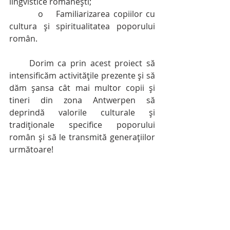
lingvistice românești;
         o    Familiarizarea copiilor cu 
cultura și spiritualitatea poporului 
român.
     Dorim ca prin acest proiect să 
intensificăm activitățile prezente și să 
dăm șansa cât mai multor copii și 
tineri din zona Antwerpen să 
deprindă valorile culturale și 
tradiționale specifice poporului 
român și să le transmită generațiilor 
următoare!