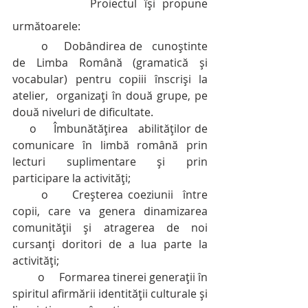
           Proiectul își propune 
următoarele:
         o     Dobândirea de   cunoștinte 
de Limba Română (gramatică și 
vocabular) pentru copiii înscriși la 
atelier,  organizați în două grupe, pe 
două niveluri de dificultate.
     o     Îmbunătățirea   abilităților de 
comunicare în limbă română prin 
lecturi suplimentare și prin   
participare la activități;
      o     Creșterea coeziunii  între 
copii, care va genera dinamizarea 
comunității și atragerea de noi   
cursanți doritori de a lua parte la 
activități;
         o     Formarea tinerei generații în 
spiritul afirmării identității culturale și 