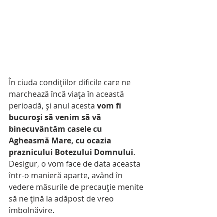
În ciuda condițiilor dificile care ne 
marchează încă viața în această 
perioadă, și anul acesta 
vom fi 
bucuroși să venim să vă 
binecuvântăm casele cu 
Agheasmă Mare, cu ocazia 
praznicului Botezului Domnului
. 
Desigur, o vom face de data aceasta 
într-o manieră aparte, având în 
vedere măsurile de precauție menite 
să ne țină la adăpost de vreo 
îmbolnăvire. 