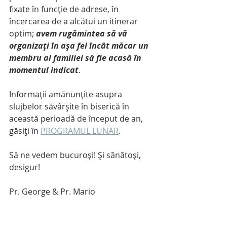
fixate în funcție de adrese, în 
încercarea de a alcătui un itinerar 
optim; 
avem rugămintea să vă 
organizați în așa fel încât măcar un 
membru al familiei să fie acasă în 
momentul indicat
. 
Informații amănunțite asupra 
slujbelor săvârșite în biserică în 
această perioadă de început de an, 
găsiți în 
PROGRAMUL LUNAR
.
Să ne vedem bucuroși! Și sănătoși, 
desigur!
Pr. George & Pr. Mario