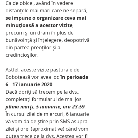
Ca de obicei, având în vedere 
distanțele mai mari care ne separă, 
se impune o organizare ceva mai 
minuțioasă a acestor vizite
, 
precum și un dram în plus de 
bunăvoință și înțelegere, deopotrivă 
din partea preoților și a 
credincioșilor.
Astfel, aceste vizite pastorale de 
Bobotează vor avea loc 
în perioada 
6 - 17 ianuarie 2020
. 
Dacă doriți să trecem pe la dvs., 
completați formularul de mai jos 
pâmă marți, 5 ianuarie, ora 23.59
. 
În cursul zilei de miercuri, 6 ianuarie 
vă vom da de știre prin SMS asupra 
zilei și orei (aproximative) când vom 
putea trece pe la dvs. Acestea vor fi 