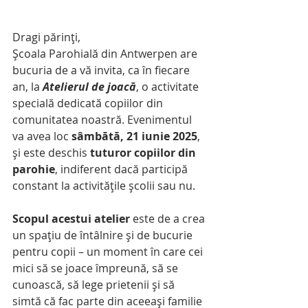
Dragi părinți,
Școala Parohială din Antwerpen are 
bucuria de a vă invita, ca în fiecare 
an, la 
Atelierul de joacă
, o activitate 
specială dedicată copiilor din 
comunitatea noastră. Evenimentul 
va avea loc 
sâmbătă, 21 iunie 2025
, 
și este deschis 
tuturor copiilor din 
parohie
, indiferent dacă participă 
constant la activitățile școlii sau nu.
Scopul acestui atelier
 este de a crea 
un spațiu de întâlnire și de bucurie 
pentru copii – un moment în care cei 
mici să se joace împreună, să se 
cunoască, să lege prietenii și să 
simtă că fac parte din aceeași familie 