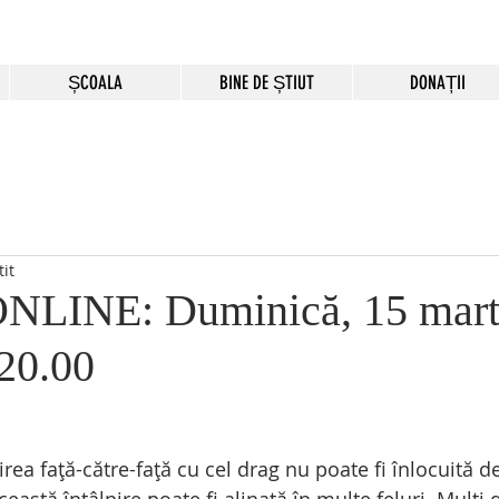
ȘCOALA
BINE DE ȘTIUT
DONAȚII
tit
 ONLINE: Duminică, 15 mart
 20.00
irea față-către-față cu cel drag nu poate fi înlocuită d