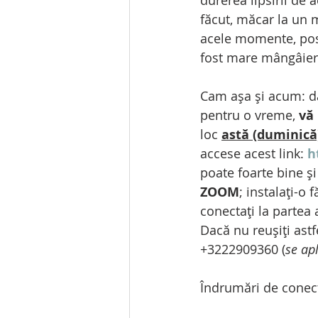
durerea lipsirii de a
făcut, măcar la un m
acele momente, posib
fost mare mângâier
Cam așa și acum: dat
pentru o vreme, 
vă
loc 
astă (duminică
accese acest link: 
h
poate foarte bine și 
ZOOM
; instalați-o 
conectați la partea 
Dacă nu reușiți astf
+3222909360 (
se apl
Îndrumări de conect