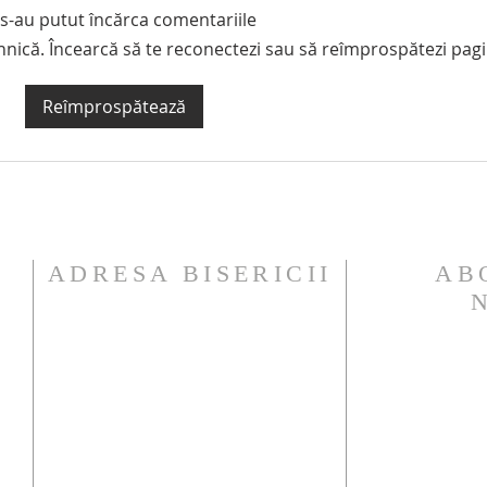
s-au putut încărca comentariile
hnică. Încearcă să te reconectezi sau să reîmprospătezi pagi
7 iunie 2026: Duminica în
Candi
Reîmprospătează
familie - INVITAȚIE la
Paroh
barbeque
I
ADRESA BISERICII
AB
Heistraat 319
B-2610 Wilrijk
(Antwerpen)