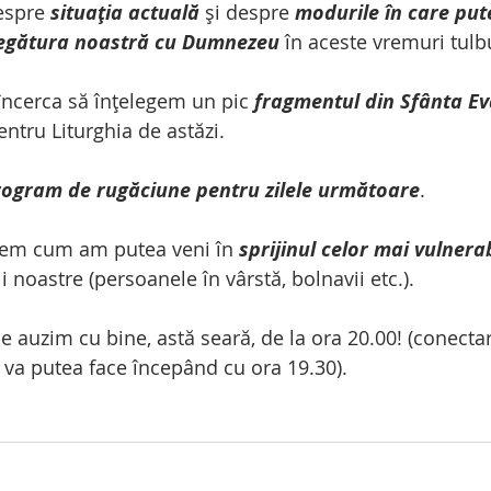
espre 
situația actuală
 și despre 
modurile în care pute
 legătura noastră cu Dumnezeu
 în aceste vremuri tulbu
încerca să înțelegem un pic 
fragmentul din Sfânta Ev
entru Liturghia de astăzi.
rogram de rugăciune pentru zilele următoare
.
em cum am putea veni în 
sprijinul celor mai vulnerab
noastre (persoanele în vârstă, bolnavii etc.).
 auzim cu bine, astă seară, de la ora 20.00! (conectar
 va putea face începând cu ora 19.30).