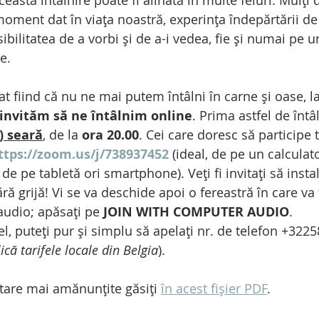
ceastă întâlnire poate fi alinată în multe feluri. Mulți
oment dat în viața noastră, experința îndepărtării de c
ilitatea de a vorbi și de a-i vedea, fie și numai pe u
e.
 fiind că nu ne mai putem întâlni în carne și oase, la
 invităm să ne întâlnim online
. Prima astfel de întâ
) seară
, de la 
ora 20.00
. Cei care doresc să participe 
ttps://zoom.us/j/738937452
 (ideal, de pe un calculato
de pe tabletă ori smartphone). Veți fi invitați să instal
fără grijă! Vi se va deschide apoi o fereastră în care va
audio; apăsați pe 
JOIN WITH COMPUTER AUDIO
. 
el, puteți pur și simplu să apelați nr. de telefon +322
ică tarifele locale din Belgia
).
are mai amănunțite găsiți 
în acest fișier PDF
.