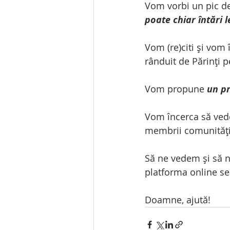
Vom vorbi un pic d
poate chiar întări
Vom (re)citi și vom 
rânduit de Părinți p
Vom propune 
un p
Vom încerca să ved
membrii comunității 
Să ne vedem și să ne
platforma online se
Doamne, ajută!