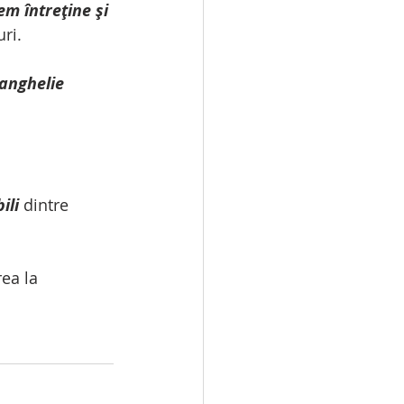
m întreține și 
ri.
anghelie
ili
 dintre 
ea la 