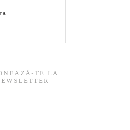
na.
dați pentru Consiliul
ial - aprilie 2026
ONEAZĂ-TE LA
NEWSLETTER