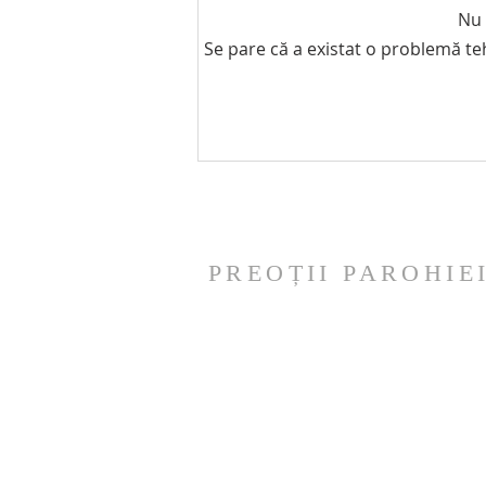
Nu 
Se pare că a existat o problemă te
CINCIZECIMEA –TAINA
IUBIRII CARE UNEȘTE ȘI
ÎNNOIEȘTE LUMEA
PREOȚII PAROHIE
Pr. George VÂLCU
Mob: +32.488.369.183
E-mail:
prgeorge@biserica.be
Pr. Mario Dorin MIHAI