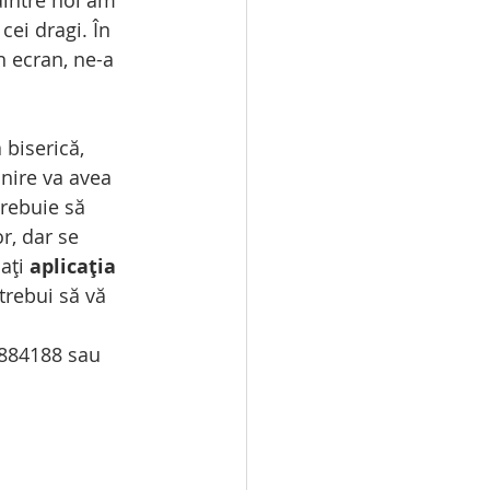
 dintre noi am 
ei dragi. În 
n ecran, ne-a 
 biserică, 
lnire va avea 
trebuie să 
r, dar se 
ați 
aplicația 
 trebui să vă 
5884188 sau 